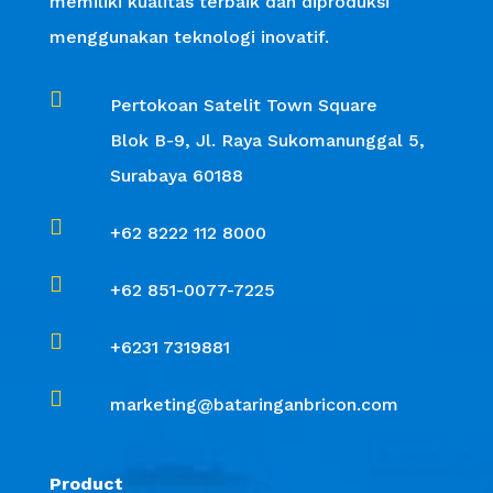
memiliki kualitas terbaik dan diproduksi
menggunakan teknologi inovatif.

Pertokoan Satelit Town Square
Blok B-9, Jl. Raya Sukomanunggal 5,
Surabaya 60188

+62 8222 112 8000

+62 851-0077-7225

+6231 7319881

marketing@bataringanbricon.com
Product