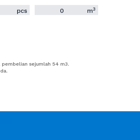
3
pcs
0
m
al pembelian sejumlah 54 m3.
nda.