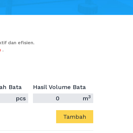
if dan efisien.
n
.
ah Bata
Hasil Volume Bata
3
pcs
0
m
Tambah